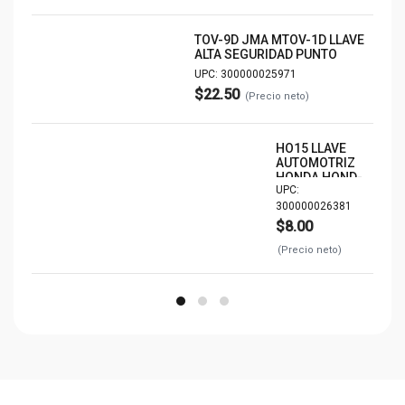
TOV-9D JMA MTOV-1D LLAVE
ALTA SEGURIDAD PUNTO
UPC: 300000025971
$22.50
(Precio neto)
HO15 LLAVE
AUTOMOTRIZ
HONDA HOND-
UPC:
41D HD97
300000026381
$8.00
(Precio neto)