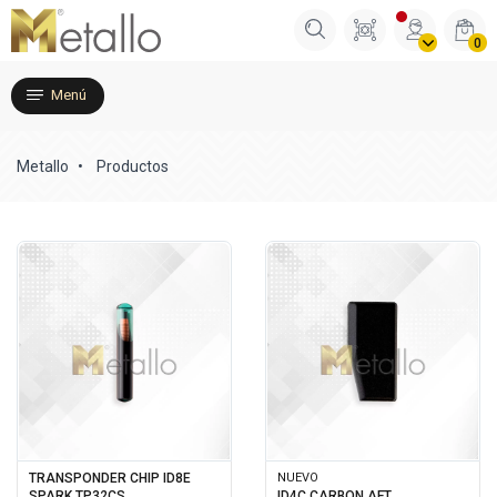
0
Menú
Metallo
Productos
TRANSPONDER CHIP ID8E
NUEVO
SPARK TP32CS
ID4C CARBON AFT